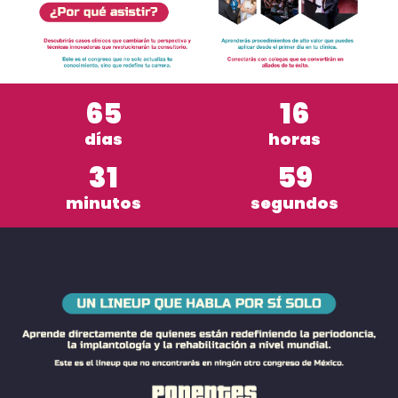
65
16
días
horas
31
56
minutos
segundos