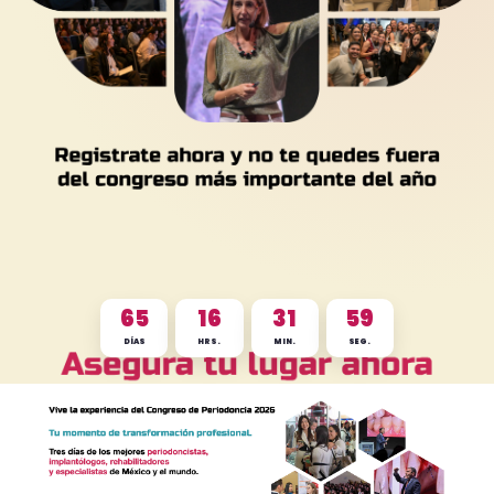
65
16
31
56
DÍAS
HRS.
MIN.
SEG.